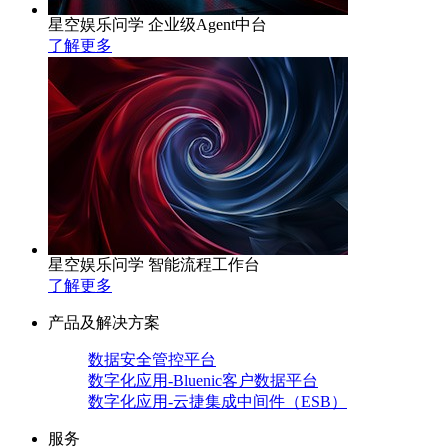
星空娱乐问学 企业级Agent中台
了解更多
星空娱乐问学 智能流程工作台
了解更多
产品及解决方案
数据安全管控平台
数字化应用-Bluenic客户数据平台
数字化应用-云捷集成中间件（ESB）
服务