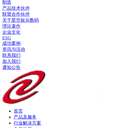
制造
产品技术伙伴
联盟合作伙伴
关于星空娱乐数码
理论著作
企业文化
ESG
成功案例
资讯与活动
联系我们
加入我们
通知公告
首页
产品及服务
行业解决方案