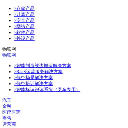
>存储产品
>计算产品
>安全产品
>网络产品
>软件产品
>外设产品
物联网
物联网
>智能制造线边搬运解决方案
>RaaS运营服务解决方案
>低空场景解决方案
>低空培训解决方案
>智能标识识读系统（叉车专用）
汽车
金融
医疗医药
零售
运营商