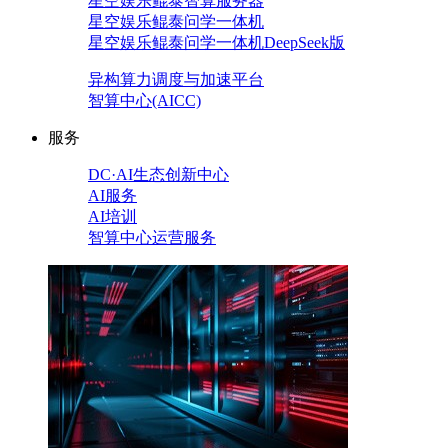
星空娱乐鲲泰智算服务器
星空娱乐鲲泰问学一体机
星空娱乐鲲泰问学一体机DeepSeek版
异构算力调度与加速平台
智算中心(AICC)
服务
DC·AI生态创新中心
AI服务
AI培训
智算中心运营服务